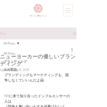
Post
All Posts
All Posts
ニューヨーカーの優しいブラン
ブランディング
ディング
ヨガ英語
Updated:
Sep 9, 2021
ブランディングもマーケティングも、競
争しなくていいんだよ🤗⁣
NYに来て知り合ったインフルエンサーの
人は⁣
《競争も奪い合いもする必要はないよ、